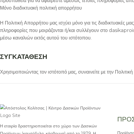
προσπάθεια για να αφαιρέστε αμέσως τέτοιες πληροφορίες από 
Μόνο διαδικτυακή πολιτική απορρήτου
Η Πολιτική Απορρήτου μας ισχύει μόνο για τις διαδικτυακές μας 
πληροφορίες που μοιράζονται ή/και συλλέγουν στο dasikaproio
μέσω καναλιών εκτός αυτού του ιστότοπου.
ΣΥΓΚΑΤΑΘΕΣΗ
Χρησιμοποιώντας τον ιστότοπό μας, συναινείτε με την Πολιτική
ΠΡΟΣ
Η εταιρία δραστηριοποιείται στο χώρο των Δασικών
Προϊόντ
Προϊόντων (καυσόξυλα, κάρβουνα) από το 1979. Η