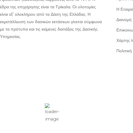
έδρα της επιχείρησης είναι τα Τρίκαλα. Οι υλοτομίες
Η Εταιρε
είναι εξ’ ολοκλήρου από τα Δάση της Ελλάδας. Η
Διανομή
εκμετάλλευση των δασικών εκτάσεων γίνεται σύμφωνα
με τα πρότυπα και τις κείμενες διατάξεις της Δασικής
Επικοινω
Υπηρεσίας.
Χάρτης 
Πολιτικ
Τρίκαλα
6:20 μμ,
Αυγ 7, 2026
32
°C
Αραιές Νεφώσεις
Wind Gust:
10 mph
Clouds:
57%
Visibility:
10 km