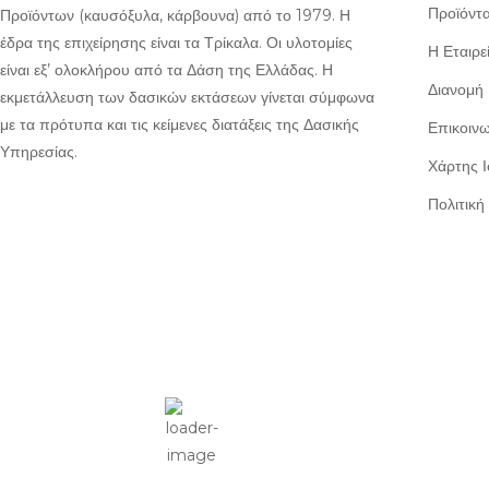
Προϊόντ
Προϊόντων (καυσόξυλα, κάρβουνα) από το 1979. Η
έδρα της επιχείρησης είναι τα Τρίκαλα. Οι υλοτομίες
Η Εταιρε
είναι εξ’ ολοκλήρου από τα Δάση της Ελλάδας. Η
Διανομή
εκμετάλλευση των δασικών εκτάσεων γίνεται σύμφωνα
με τα πρότυπα και τις κείμενες διατάξεις της Δασικής
Επικοινω
Υπηρεσίας.
Χάρτης 
Πολιτικ
Τρίκαλα
2:23 μμ,
Αυγ 7, 2026
37
°C
Ελαφρές Νεφώσεις
Wind Gust:
12 mph
Clouds:
18%
Visibility:
10 km