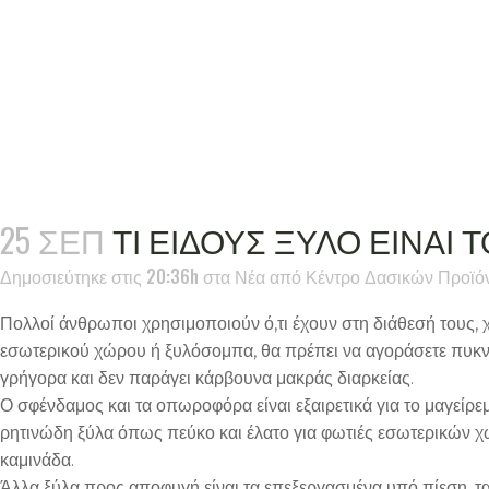
25 ΣΕΠ
ΤΙ ΕΙΔΟΥΣ ΞΥΛΟ ΕΙΝΑΙ 
Δημοσιεύτηκε στις 20:36h
στα
Νέα
από
Κέντρο Δασικών Προϊό
Πολλοί άνθρωποι χρησιμοποιούν ό,τι έχουν στη διάθεσή τους, χ
εσωτερικού χώρου ή ξυλόσομπα, θα πρέπει να αγοράσετε πυκνά
γρήγορα και δεν παράγει κάρβουνα μακράς διαρκείας.
Ο σφένδαμος και τα οπωροφόρα είναι εξαιρετικά για το μαγείρεμ
ρητινώδη ξύλα όπως πεύκο και έλατο για φωτιές εσωτερικών χ
καμινάδα.
Άλλα ξύλα προς αποφυγή είναι τα επεξεργασμένα υπό πίεση, τα