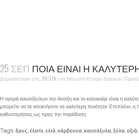
25 ΣΕΠ
ΠΟΙΑ ΕΙΝΑΙ Η ΚΑΛΥΤΕΡ
Δημοσιεύτηκε στις 20:37h
στα
Νέα
από
Κέντρο Δασικών Προϊό
Η αγορά καυσόξυλων την άνοιξη και το καλοκαίρι είναι η καλύτ
μπορείτε να τα αποκτήσετε σε καλύτερη ποιότητα. Επιπλέον, η
καθυστερήσεις ως προς την παράδοση.
δρυς
,
έλατο
,
ελιά
,
κάρβουνα
,
καυσόξυλα
,
ξύλα
,
οξιά
Tags: