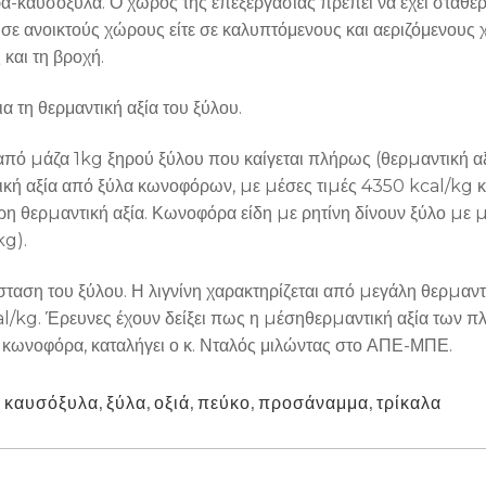
καυσόξυλα. Ο χώρος της επεξεργασίας πρέπει να έχει σταθερό
 σε ανοικτούς χώρους είτε σε καλυπτόμενους και αεριζόμενους
και τη βροχή.
α τη θερμαντική αξία του ξύλου.
πό µάζα 1kg ξηρού ξύλου που καίγεται πλήρως (θερµαντική α
ή αξία από ξύλα κωνοφόρων, µε µέσες τιµές 4350 kcal/kg και
 θερµαντική αξία. Κωνοφόρα είδη µε ρητίνη δίνουν ξύλο µε µεγ
kg).
σταση του ξύλου. Η λιγνίνη χαρακτηρίζεται από µεγάλη θερµαντ
al/kg. Έρευνες έχουν δείξει πως η µέσηθερµαντική αξία των π
τα κωνοφόρα, καταλήγει ο κ. Νταλός μιλώντας στο ΑΠΕ-ΜΠΕ.
,
καυσόξυλα
,
ξύλα
,
οξιά
,
πεύκο
,
προσάναμμα
,
τρίκαλα