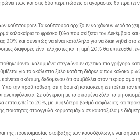
ρώνει πως και στις δύο περιπτώσεις οι αγοραστές θα πρέπει ν
των κούτσουρων. Τα κούτσουρα αρχίζουν να χάνουν νερό το χειμ
ερμά καλοκαίρια το φρέσκο ξύλο που σκίζεται τον Δεκέμβριο κα
ίας 20% και συνεπώς να είναι κατάλληλο για να διακινηθεί στο 
ιμες διαφορές είναι ελάχιστες και η τιμή 20% θα επιτευχθεί, έ
 αποθηκεύονται καλυμμένα στεγνώνουν σχετικά πιο γρήγορα κατ
μίζεται για το ακάλυπτο ξύλο κατά τη διάρκεια των καλοκαιρι
 κρίνεται σκόπιμη, δεδομένου ότι συμβάλλει στον περιορισμό τη
πό την προϋπόθεση, ότι η δομική κατασκευή επιτρέπει τον επα
 ανεπιφύλακτα. Σε σύγκριση με τα σκισμένα ξύλα, τα μη-σκισμ
α επιτευχθεί το 20%, με υψηλότερο βαθμό ασφάλειας και προκει
λής ποιότητας στρογγυλά κορμοτεμάχια σε καυσόξυλα με διάμετ
και της προετοιμασίας στοίβαξης των καυσόξυλων, είναι σημαντι