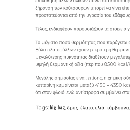
επικάθηση άλλων υλικών πάνω στα κούτσουρα-
ξήρανση των κούτσουρων μπορεί να γίνει είτε
προστατεύονται από την υγρασία του εδάφους 
Τέλος, ενδιαφέρον παρουσιάζουν τα στοιχεία γι
Το µέγιστο ποσό θερµότητας που παράγεται α
Ξύλα πλατυφύλλων έχουν µικρότερη θερµαντικ
µεγαλύτερης πυκνότητας διαθέτουν µεγαλύτερη
υψηλή θερµαντική αξία (περίπου 8500 kcal/
Μεγάλης σηµασίας είναι, επίσης, η χηµική σύ
κυτταρίνη κυµαίνεται µεταξύ 4150 – 4350 kc
ότι στον φλοιό, ενώ αντίστροφα συµβαίνει σ
big bag
,
δρυς
,
έλατο
,
ελιά
,
κάρβουνα
Tags: