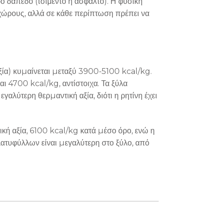
 δάπεδο (τσιμέντο ή άσφαλτο). Η φυσική
 χώρους, αλλά σε κάθε περίπτωση πρέπει να
ξία) κυµαίνεται µεταξύ 3900-5100 kcal/kg.
 4700 kcal/kg, αντίστοιχα. Τα ξύλα
αλύτερη θερµαντική αξία, διότι η ρητίνη έχει
ική αξία, 6100 kcal/kg κατά µέσο όρο, ενώ η
λατυφύλλων είναι µεγαλύτερη στο ξύλο, από